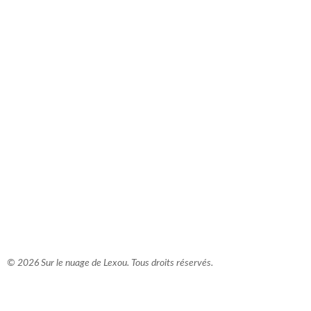
comment bien s'habiller
relooking femme Paris
webdesigner suisse romande
photographe lausanne
© 2026 Sur le nuage de Lexou. Tous droits réservés.