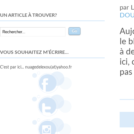
par
DOU
UN ARTICLE À TROUVER?
Auj
le b
à d
VOUS SOUHAITEZ M’ÉCRIRE…
ici,
C'est par ici... nuagedelexou(at)yahoo.fr
pas