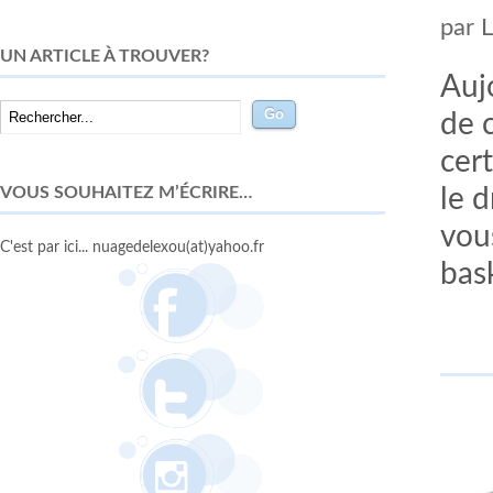
par
UN ARTICLE À TROUVER?
Auj
de 
cert
VOUS SOUHAITEZ M’ÉCRIRE…
le 
vous
C'est par ici... nuagedelexou(at)yahoo.fr
bask