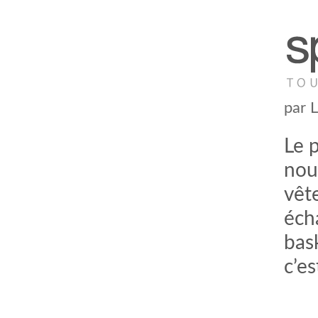
par
Le p
nou
vêt
comment bien s'habiller
relooking femme Paris
webdesigner suisse romande
photographe lausanne
écha
bask
c’es