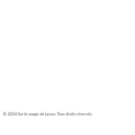
comment bien s'habiller
relooking femme Paris
webdesigner suisse romande
photographe lausanne
© 2026 Sur le nuage de Lexou. Tous droits réservés.