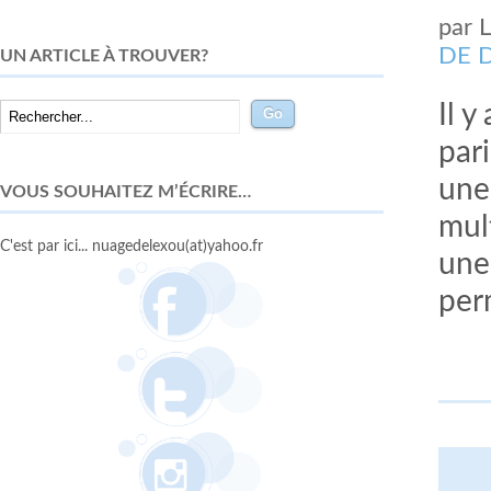
par
DE 
UN ARTICLE À TROUVER?
Il 
pari
une
VOUS SOUHAITEZ M’ÉCRIRE…
mul
C'est par ici... nuagedelexou(at)yahoo.fr
une 
per