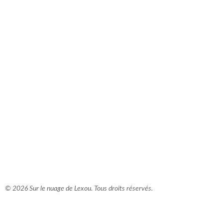
comment bien s'habiller
relooking femme Paris
webdesigner suisse romande
photographe lausanne
© 2026 Sur le nuage de Lexou. Tous droits réservés.