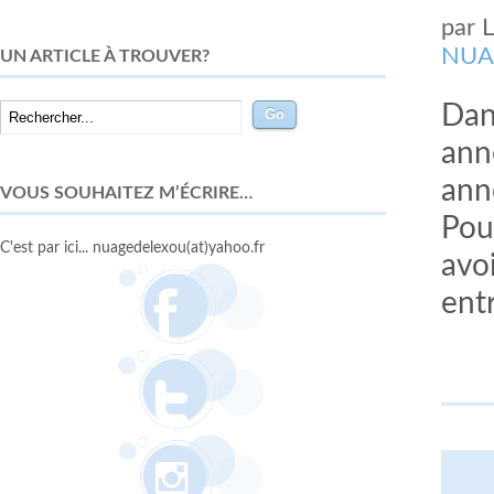
par
NUA
UN ARTICLE À TROUVER?
Dan
ann
ann
VOUS SOUHAITEZ M’ÉCRIRE…
Pou
C'est par ici... nuagedelexou(at)yahoo.fr
avo
entr