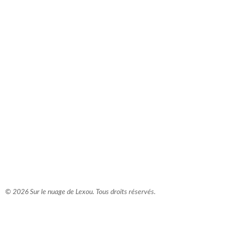
comment bien s'habiller
relooking femme Paris
webdesigner suisse romande
photographe lausanne
© 2026 Sur le nuage de Lexou. Tous droits réservés.