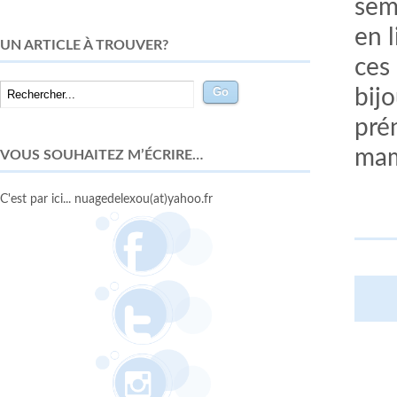
sema
en 
UN ARTICLE À TROUVER?
ces
bij
pré
mam
VOUS SOUHAITEZ M’ÉCRIRE…
C'est par ici... nuagedelexou(at)yahoo.fr