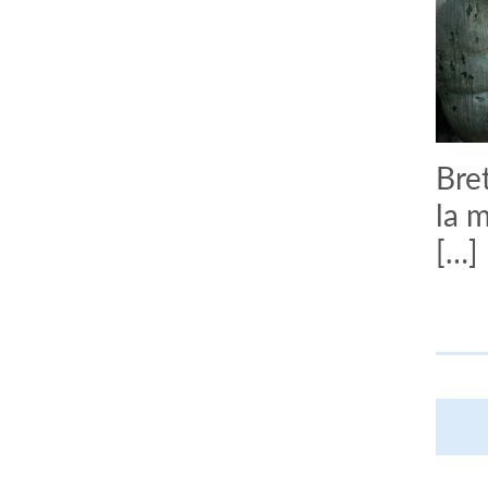
Bret
la 
[…]
comment bien s'habiller
relooking femme Paris
webdesigner suisse romande
photographe lausanne