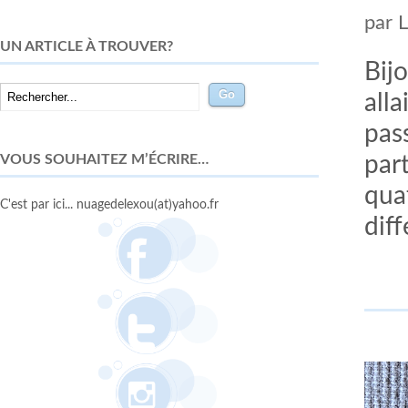
par
UN ARTICLE À TROUVER?
Bij
all
pass
VOUS SOUHAITEZ M’ÉCRIRE…
part
qua
C'est par ici... nuagedelexou(at)yahoo.fr
diff