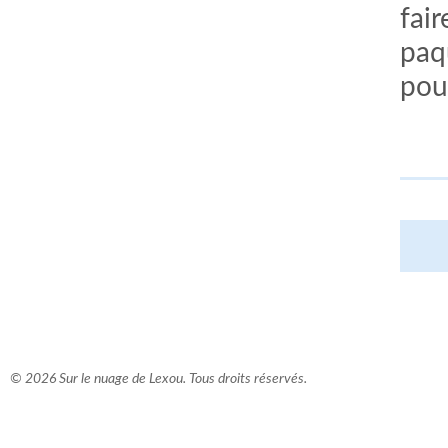
fair
paqu
pou
comment bien s'habiller
relooking femme Paris
webdesigner suisse romande
photographe lausanne
© 2026 Sur le nuage de Lexou. Tous droits réservés.