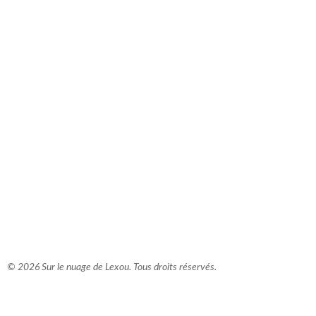
comment bien s'habiller
relooking femme Paris
webdesigner suisse romande
photographe lausanne
© 2026 Sur le nuage de Lexou. Tous droits réservés.