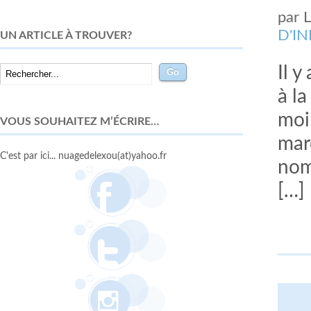
par
D'I
UN ARTICLE À TROUVER?
Il y
à l
moi
VOUS SOUHAITEZ M’ÉCRIRE…
mar
C'est par ici... nuagedelexou(at)yahoo.fr
nom
[…]