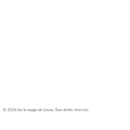
comment bien s'habiller
relooking femme Paris
webdesigner suisse romande
photographe lausanne
© 2026 Sur le nuage de Lexou. Tous droits réservés.