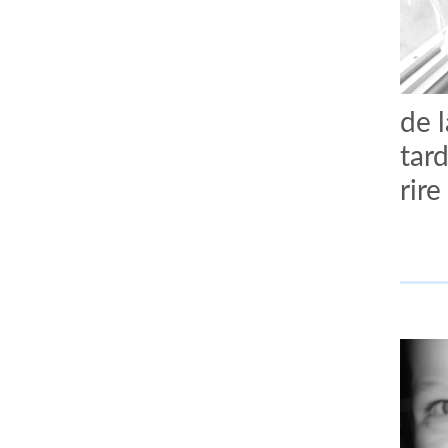
de 
tard
rire
comment bien s'habiller
relooking femme Paris
webdesigner suisse romande
photographe lausanne