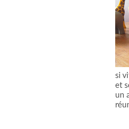
si v
et 
un 
réun