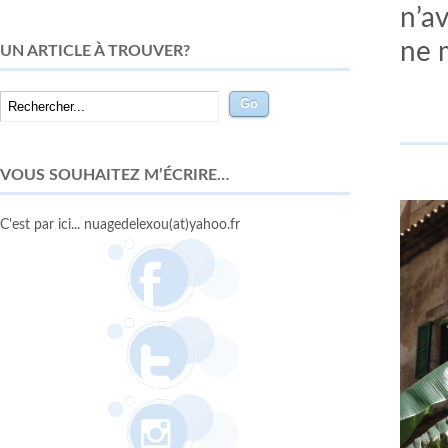
n’av
ne m
UN ARTICLE À TROUVER?
VOUS SOUHAITEZ M’ÉCRIRE…
C'est par ici... nuagedelexou(at)yahoo.fr