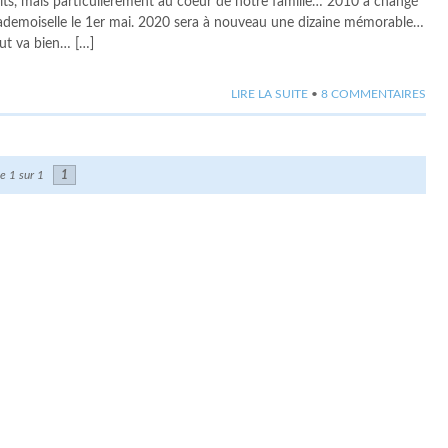
prits, mais particulièrement au coeur de notre famille… 2010 a changé
ademoiselle le 1er mai. 2020 sera à nouveau une dizaine mémorable…
out va bien… […]
LIRE LA SUITE
•
8 COMMENTAIRES
e 1 sur 1
1