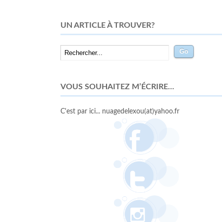
UN ARTICLE À TROUVER?
VOUS SOUHAITEZ M’ÉCRIRE…
C'est par ici... nuagedelexou(at)yahoo.fr