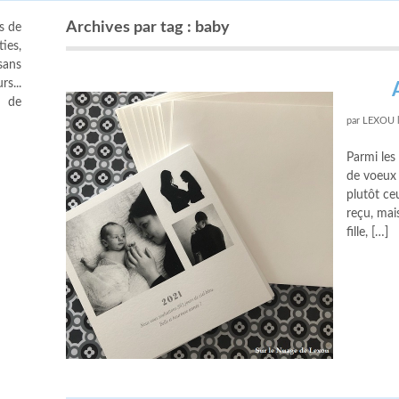
Archives par tag : baby
s de
ies,
sans
s...
s de
par
LEXOU
Parmi les 
de voeux 
plutôt ce
reçu, mai
fille, […]