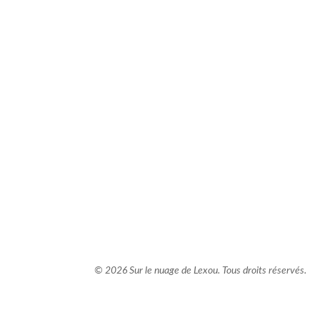
comment bien s'habiller
relooking femme Paris
webdesigner suisse romande
photographe lausanne
© 2026 Sur le nuage de Lexou. Tous droits réservés.