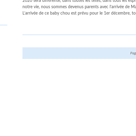
2020 sera différente, dans toutes les têtes, dans tous les es
notre vie, nous sommes devenus parents avec l’arrivée de M
L’arrivée de ce baby chou est prévu pour le 1er décembre, t
Pag