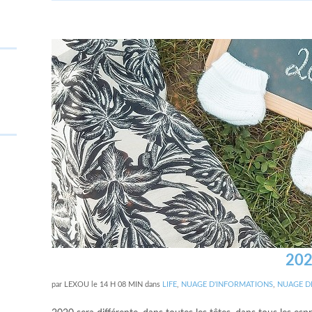
20
par
LEXOU
le
14 H 08 MIN
dans
LIFE
,
NUAGE D'INFORMATIONS
,
NUAGE D