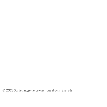
comment bien s'habiller
relooking femme Paris
webdesigner suisse romande
photographe lausanne
© 2026 Sur le nuage de Lexou. Tous droits réservés.