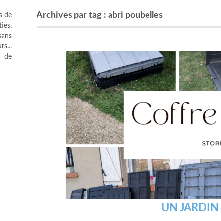
Archives par tag : abri poubelles
s de
ies,
sans
s...
s de
UN JARDIN