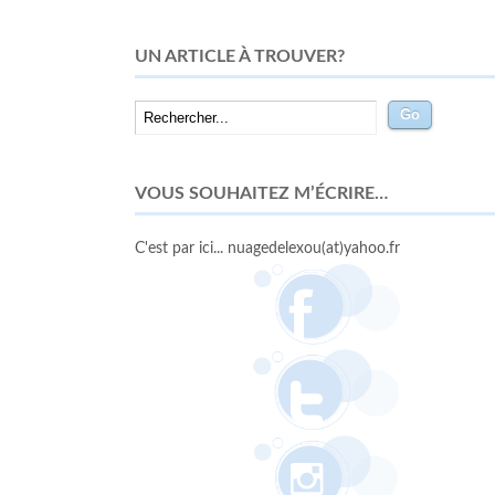
UN ARTICLE À TROUVER?
VOUS SOUHAITEZ M’ÉCRIRE…
C'est par ici... nuagedelexou(at)yahoo.fr