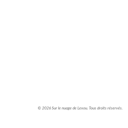
comment bien s'habiller
relooking femme Paris
webdesigner suisse romande
photographe lausanne
© 2026 Sur le nuage de Lexou. Tous droits réservés.